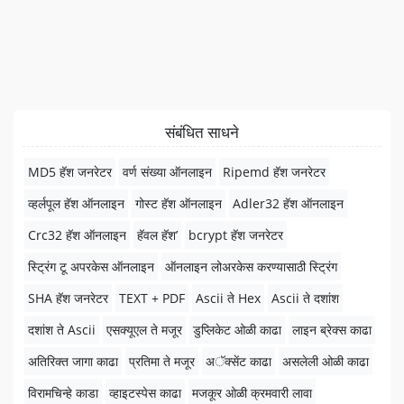
संबंधित साधने
MD5 हॅश जनरेटर
वर्ण संख्या ऑनलाइन
Ripemd हॅश जनरेटर
व्हर्लपूल हॅश ऑनलाइन
गोस्ट हॅश ऑनलाइन
Adler32 हॅश ऑनलाइन
Crc32 हॅश ऑनलाइन
हॅवल हॅश’
bcrypt हॅश जनरेटर
स्ट्रिंग टू अपरकेस ऑनलाइन
ऑनलाइन लोअरकेस करण्यासाठी स्ट्रिंग
SHA हॅश जनरेटर
TEXT + PDF
Ascii ते Hex
Ascii ते दशांश
दशांश ते Ascii
एसक्यूएल ते मजूर
डुप्लिकेट ओळी काढा
लाइन ब्रेक्स काढा
अतिरिक्त जागा काढा
प्रतिमा ते मजूर
अॅक्सेंट काढा
असलेली ओळी काढा
विरामचिन्हे काडा
व्हाइटस्पेस काढा
मजकूर ओळी क्रमवारी लावा