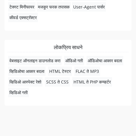
टेक्स्ट मिनीफायर
मजकूर फरक तपासक
User-Agent पार्सर
कीवर्ड एक्सट्रॅक्टर
लोकप्रिय साधने
वेबसाइट ऑनलाइन डाउनलोड करा
ऑडिओ गती
ऑडिओचा आकार बदला
व्हिडिओचा आकार बदला
HTML टेस्टर
FLAC ते MP3
व्हिडिओ आस्पेक्ट रेशो
SCSS ते CSS
HTML ते PHP कन्व्हर्टर
व्हिडिओ गती