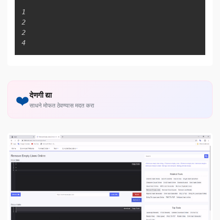
Copy
1

2

2

4
देणगी द्या
❤️
साधने मोफत ठेवण्यास मदत करा