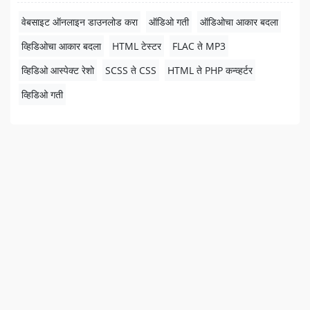
वेबसाइट ऑनलाइन डाउनलोड करा
ऑडिओ गती
ऑडिओचा आकार बदला
व्हिडिओचा आकार बदला
HTML टेस्टर
FLAC ते MP3
व्हिडिओ आस्पेक्ट रेशो
SCSS ते CSS
HTML ते PHP कन्व्हर्टर
व्हिडिओ गती