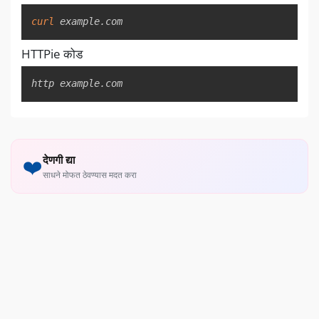
Copy
curl
 example.com
HTTPie कोड
Copy
http example.com
देणगी द्या
❤️
साधने मोफत ठेवण्यास मदत करा