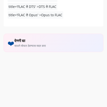
title='FLAC ते DTS' >DTS ते FLAC
title='FLAC ते Opus' >Opus to FLAC
देणगी द्या
❤️
साधने मोफत ठेवण्यास मदत करा