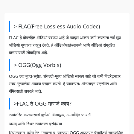
> FLAC(Free Lossless Audio Codec)
FLAC हे दोषरहित ऑडिओ स्वरूप आहे जे फाइल आकार कमी करताना सर्व मूळ
ऑडिओ गुणवत्ता राखून ठेवते. हे ऑडिओफाईल्समध्ये आणि ऑडिओ संग्रहित
करण्यासाठी लोकप्रिय आहे.
> OGG(Ogg Vorbis)
OGG एक मुक्त-स्रोत, रॉयल्टी-मुक्त ऑडिओ स्वरूप आहे जो कमी बिटरेट्सवर
उच्च-गुणवत्तेचा आवाज प्रदान करतो. हे सामान्यतः ऑनलाइन स्ट्रीमिंग आणि
गेमिंगसाठी वापरले जाते.
>FLAC ते OGG म्हणजे काय?
रूपांतरित करण्यासाठी पूर्णपणे विनामूल्य, अमर्यादित फायली
जलद आणि स्थिर रूपांतरण प्रक्रिया
रिझोल्यूशन, फ्रेम रेट, गुणवत्ता इ. सारख्या OGG आउटपुट पॅरामीटर्स सानुकूलित