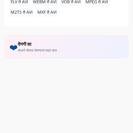
FLV ते AVI
WEBM ते AVI
VOB ते AVI
MPEG ते AVI
M2TS ते AVI
MXF ते AVI
देणगी द्या
❤️
साधने मोफत ठेवण्यास मदत करा