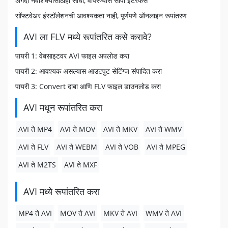
अगदी नवशिक्यांसाठीही साधा, वापरण्यास सोपा इंटरफेस
सॉफ्टवेअर इंस्टॉलेशनची आवश्यकता नाही, पूर्णपणे ऑनलाइन रूपांतरण
AVI ला FLV मध्ये रूपांतरित कसे करावे?
पायरी 1: वेबसाइटवर AVI फाइल अपलोड करा
पायरी 2: आवश्यक असल्यास आउटपुट सेटिंग्ज संपादित करा
पायरी 3: Convert दाबा आणि FLV फाइल डाउनलोड करा
AVI मधून रूपांतरित करा
AVI ते MP4
AVI ते MOV
AVI ते MKV
AVI ते WMV
AVI ते FLV
AVI ते WEBM
AVI ते VOB
AVI ते MPEG
AVI ते M2TS
AVI ते MXF
AVI मध्ये रूपांतरित करा
MP4 ते AVI
MOV ते AVI
MKV ते AVI
WMV ते AVI