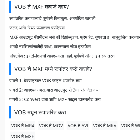
VOB ते MXF म्हणजे काय?
रूपांतरित करण्यासाठी पूर्णपणे विनामूल्य, अमर्यादित फायली
जलद आणि स्थिर रूपांतरण प्रक्रिया
MXF आउटपुट पॅरामीटर्स जसे की रिझोल्यूशन, फ्रेम रेट, गुणवत्ता इ. सानुकूलित करण्यास
अगदी नवशिक्यांसाठीही साधा, वापरण्यास सोपा इंटरफेस
सॉफ्टवेअर इंस्टॉलेशनची आवश्यकता नाही, पूर्णपणे ऑनलाइन रूपांतरण
VOB चे MXF मध्ये रूपांतर कसे करावे?
पायरी 1: वेबसाइटवर VOB फाइल अपलोड करा
पायरी 2: आवश्यक असल्यास आउटपुट सेटिंग्ज संपादित करा
पायरी 3: Convert दाबा आणि MXF फाइल डाउनलोड करा
VOB मधून रूपांतरित करा
VOB ते MP4
VOB ते MOV
VOB ते AVI
VOB ते MKV
VOB ते 
VOB ते MXF