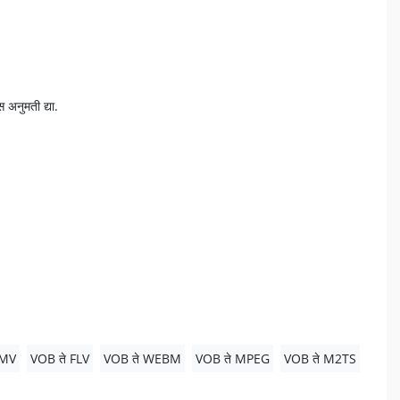
 अनुमती द्या.
WMV
VOB ते FLV
VOB ते WEBM
VOB ते MPEG
VOB ते M2TS