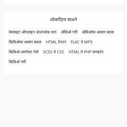
लोकप्रिय साधने
वेबसाइट ऑनलाइन डाउनलोड करा
ऑडिओ गती
ऑडिओचा आकार बदला
व्हिडिओचा आकार बदला
HTML टेस्टर
FLAC ते MP3
व्हिडिओ आस्पेक्ट रेशो
SCSS ते CSS
HTML ते PHP कन्व्हर्टर
व्हिडिओ गती