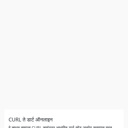
CURL ते डार्ट ऑनलाइन
हे साधन तुम्हाला CURL कमांडवर आधारित डार्ट कोड जनरेट करण्यात मदत