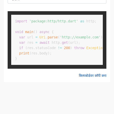
Copy
import
'package:http/http.dart'
as
 http
;
void
main
(
)
async
{
var
 url 
=
Uri
.
parse
(
'http://example.com'
)
;
var
 res 
=
await
 http
.
get
(
url
)
;
if
(
res
.
statusCode 
!=
200
)
throw
Exception
(
'ht
print
(
res
.
body
)
;
}
क्लिपबोर्डवर कॉपी करा