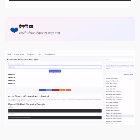
देणगी द्या
❤️
साधने मोफत ठेवण्यास मदत करा