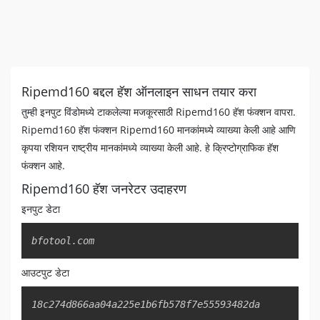
Ripemd160 बद्दल हॅश ऑनलाइन साधन तयार करा
तुम्ही इनपुट विंडोमध्ये टाकलेल्या मजकूरसाठी Ripemd160 हॅश फंक्शन वापरा.
Ripemd160 हॅश फंक्शन Ripemd160 मानकांमध्ये व्याख्या केली आहे आणि
कृपया रशियन राष्ट्रीय मानकांमध्ये व्याख्या केली आहे. हे क्रिप्टोग्राफिक हॅश
फंक्शन आहे.
Ripemd160 हॅश जनरेटर उदाहरण
इनपुट डेटा
Copy
bfotool.com
आउटपुट डेटा
Copy
18c274d866aa04a225e1b6fb578f7e55593482da