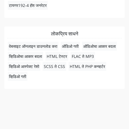
टायगर192-4 हॅश जनरेटर
लोकप्रिय साधने
वेबसाइट ऑनलाइन डाउनलोड करा
ऑडिओ गती
ऑडिओचा आकार बदला
व्हिडिओचा आकार बदला
HTML टेस्टर
FLAC ते MP3
व्हिडिओ आस्पेक्ट रेशो
SCSS ते CSS
HTML ते PHP कन्व्हर्टर
व्हिडिओ गती