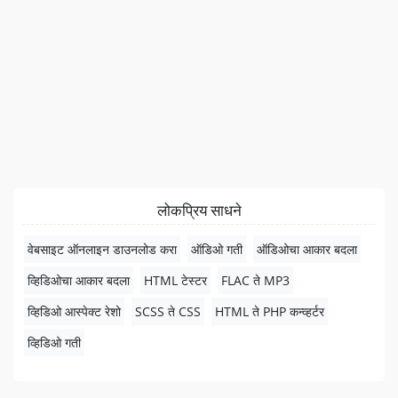
लोकप्रिय साधने
वेबसाइट ऑनलाइन डाउनलोड करा
ऑडिओ गती
ऑडिओचा आकार बदला
व्हिडिओचा आकार बदला
HTML टेस्टर
FLAC ते MP3
व्हिडिओ आस्पेक्ट रेशो
SCSS ते CSS
HTML ते PHP कन्व्हर्टर
व्हिडिओ गती