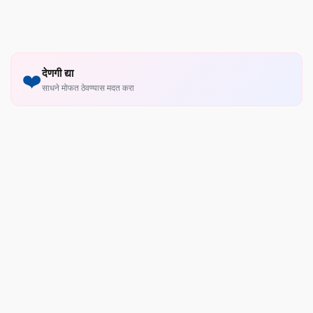
देणगी द्या
❤️
साधने मोफत ठेवण्यास मदत करा