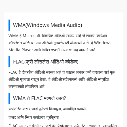
WMA(Windows Media Audio)
WMA हे Microsoft-विकसित ऑडिओ स्वरूप आहे जे त्याच्या कार्यक्षम
कॉम्प्रेशन आणि चांगल्या ऑडिओ गुणवत्तेसाठी ओळखले जाते. हे Windows
Media Player आणि Microsoft उपकरणांसह वापरले जाते.
FLAC(फ्री लॉसलेस ऑडिओ कोडेक)
FLAC हे दोषरहित ऑडिओ स्वरूप आहे जे फाइल आकार कमी करताना सर्व मूळ
ऑडिओ गुणवत्ता राखून ठेवते. हे ऑडिओफाईल्समध्ये आणि ऑडिओ संग्रहित
करण्यासाठी लोकप्रिय आहे.
WMA ते FLAC म्हणजे काय?
रूपांतरित करण्यासाठी पूर्णपणे विनामूल्य, अमर्यादित फायली
जलद आणि स्थिर रूपांतरण प्रक्रिया
FLAC आउटपुट पॅरामीटर्स जसे की रिझोल्यूशन, फ्रेम रेट, गुणवत्ता इ. सानुकूलित