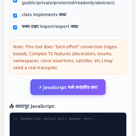
(public/private/protected/readonly/abstract)
class implements काढा
फक्त-टाइप import/export काढा
Note: This tool does “best-effort” conversion (regex-
based). Complex TS features (decorators, enums,
namespaces, const assertions, satisfies, etc.) may
need a real transpiler.
⚡ JavaScript मध्ये रूपांतरित करा
📤 आउटपुट JavaScript:
// JavaScript output will appear here...