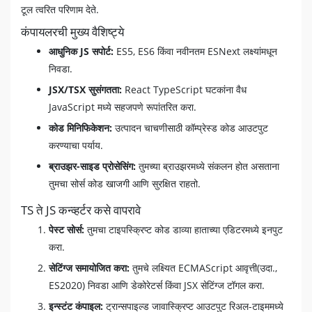
टूल त्वरित परिणाम देते.
कंपायलरची मुख्य वैशिष्ट्ये
आधुनिक JS सपोर्ट:
ES5, ES6 किंवा नवीनतम ESNext लक्ष्यांमधून
निवडा.
JSX/TSX सुसंगतता:
React TypeScript घटकांना वैध
JavaScript मध्ये सहजपणे रूपांतरित करा.
कोड मिनिफिकेशन:
उत्पादन चाचणीसाठी कॉम्प्रेस्ड कोड आउटपुट
करण्याचा पर्याय.
ब्राउझर-साइड प्रोसेसिंग:
तुमच्या ब्राउझरमध्ये संकलन होत असताना
तुमचा सोर्स कोड खाजगी आणि सुरक्षित राहतो.
TS ते JS कन्व्हर्टर कसे वापरावे
पेस्ट सोर्स:
तुमचा टाइपस्क्रिप्ट कोड डाव्या हाताच्या एडिटरमध्ये इनपुट
करा.
सेटिंग्ज समायोजित करा:
तुमचे लक्ष्यित ECMAScript आवृत्ती(उदा.,
ES2020) निवडा आणि डेकोरेटर्स किंवा JSX सेटिंग्ज टॉगल करा.
इन्स्टंट कंपाइल:
ट्रान्सपाइल्ड जावास्क्रिप्ट आउटपुट रिअल-टाइममध्ये