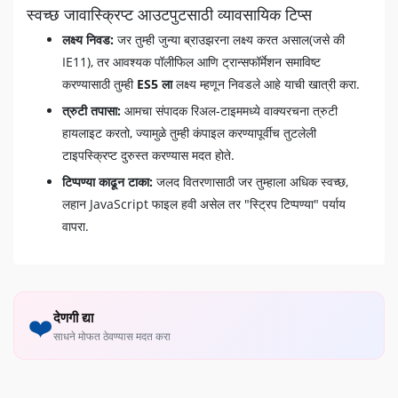
स्वच्छ जावास्क्रिप्ट आउटपुटसाठी व्यावसायिक टिप्स
लक्ष्य निवड:
जर तुम्ही जुन्या ब्राउझरना लक्ष्य करत असाल(जसे की
IE11), तर आवश्यक पॉलीफिल आणि ट्रान्सफॉर्मेशन समाविष्ट
करण्यासाठी तुम्ही
ES5 ला
लक्ष्य म्हणून निवडले आहे याची खात्री करा.
त्रुटी तपासा:
आमचा संपादक रिअल-टाइममध्ये वाक्यरचना त्रुटी
हायलाइट करतो, ज्यामुळे तुम्ही कंपाइल करण्यापूर्वीच तुटलेली
टाइपस्क्रिप्ट दुरुस्त करण्यास मदत होते.
टिप्पण्या काढून टाका:
जलद वितरणासाठी जर तुम्हाला अधिक स्वच्छ,
लहान JavaScript फाइल हवी असेल तर "स्ट्रिप टिप्पण्या" पर्याय
वापरा.
देणगी द्या
❤️
साधने मोफत ठेवण्यास मदत करा