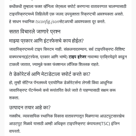
कधीकधी तुम्हाला फक्त व्हॅनिला जेएसला सपोर्ट करणाऱ्या वातावरणात चालण्यासाठी
टाइपस्क्रिप्टमध्ये लिहिलेली एक जलद उपयुक्तता स्क्रिप्टची आवश्यकता असते.
हे साधन स्थानिक
tsconfig.json
सेटअपची आवश्यकता दूर करते.
सतत विचारले जाणारे प्रश्न
माझ्या प्रकार आणि इंटरफेसचे काय होईल?
जावास्क्रिप्टमध्ये टाइप सिस्टम नाही. संकलनादरम्यान, सर्व टाइपस्क्रिप्ट-विशिष्ट
वाक्यरचना(इंटरफेस, प्रकार आणि भाष्ये)
टाइप इरेजर
नावाच्या प्रक्रियेद्वारे काढून
टाकली जातात, ज्यामुळे फक्त फंक्शनल लॉजिक शिल्लक राहते.
ते डेकोरेटर्स आणि मेटाडेटाला सपोर्ट करते का?
हो, तुम्ही सेटिंग्ज पॅनलमध्ये प्रायोगिक डेकोरेटर्सना लेगसी किंवा आधुनिक
जावास्क्रिप्ट पॅटर्नमध्ये कसे रूपांतरित केले जाते ते पाहण्यासाठी सक्षम करू
शकता.
उत्पादन तयार आहे का?
नक्कीच. व्यावसायिक स्थानिक विकास वातावरणातून मिळणाऱ्या आउटपुटसारखेच
आउटपुट मिळावे यासाठी आम्ही अधिकृत टाइपस्क्रिप्ट कंपायलर(TSC) इंजिन
वापरतो.