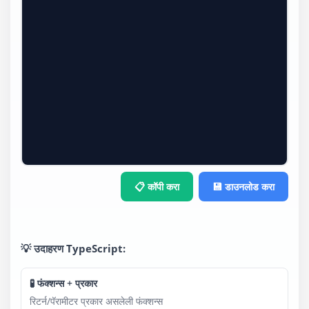
📋 कॉपी करा
💾 डाउनलोड करा
💡 उदाहरण TypeScript:
🧪 फंक्शन्स + प्रकार
रिटर्न/पॅरामीटर प्रकार असलेली फंक्शन्स