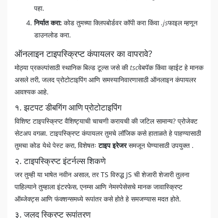
पहा.
निर्यात करा:
कोड तुमच्या क्लिपबोर्डवर कॉपी करा किंवा
.js
फाइल म्हणून
डाउनलोड करा.
ऑनलाइन टाइपस्क्रिप्ट कंपायलर का वापरावे?
मोठ्या प्रकल्पांसाठी स्थानिक बिल्ड टूल्स जसे की
tsc
वेबपॅक किंवा व्हाईट हे मानक
असले तरी, जलद प्रोटोटाइपिंग आणि समस्यानिवारणासाठी ऑनलाइन कंपायलर
आवश्यक आहे.
१. झटपट डीबगिंग आणि प्रोटोटाइपिंग
विशिष्ट टाइपस्क्रिप्ट वैशिष्ट्याची चाचणी करायची की जटिल सामान्य? प्रोजेक्ट
सेटअप वगळा. टाइपस्क्रिप्ट कंपायलर तुमचे लॉजिक कसे हाताळते हे पाहण्यासाठी
तुमचा कोड येथे पेस्ट करा, विशेषतः
टाइप इरेजर
समजून घेण्यासाठी उपयुक्त .
२. टाइपस्क्रिप्ट इंटर्नल्स शिकणे
जर तुम्ही या भाषेत नवीन असाल, तर TS विरुद्ध JS ची शेजारी शेजारी तुलना
पाहिल्याने तुम्हाला इंटरफेस, एनम्स आणि नेमस्पेसेसचे मानक जावास्क्रिप्ट
ऑब्जेक्ट्स आणि फंक्शन्समध्ये रूपांतर कसे होते हे समजण्यास मदत होते.
३. जलद स्क्रिप्ट रूपांतरण