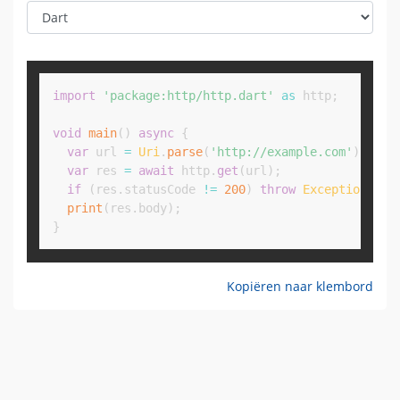
Copy
import
'package:http/http.dart'
as
 http
;
void
main
(
)
async
{
var
 url 
=
Uri
.
parse
(
'http://example.com'
)
;
var
 res 
=
await
 http
.
get
(
url
)
;
if
(
res
.
statusCode 
!=
200
)
throw
Exception
(
'ht
print
(
res
.
body
)
;
}
Kopiëren naar klembord