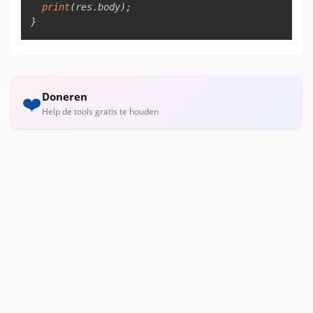
print
(
res
.
body
)
;
}
Doneren
❤️
Help de tools gratis te houden