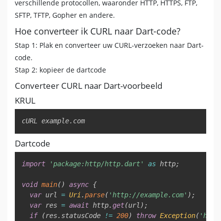
verschillende protocollen, waaronder HTTP, HTTPS, FTP,
SFTP, TFTP, Gopher en andere.
Hoe converteer ik CURL naar Dart-code?
Stap 1: Plak en converteer uw CURL-verzoeken naar Dart-
code.
Stap 2: kopieer de dartcode
Converteer CURL naar Dart-voorbeeld
KRUL
Copy
cURL example.com
Dartcode
Copy
import
'package:http/http.dart'
as
 http
;
void
main
(
)
async
{
var
 url 
=
Uri
.
parse
(
'http://example.com'
)
;
var
 res 
=
await
 http
.
get
(
url
)
;
if
(
res
.
statusCode 
!=
200
)
throw
Exception
(
'http