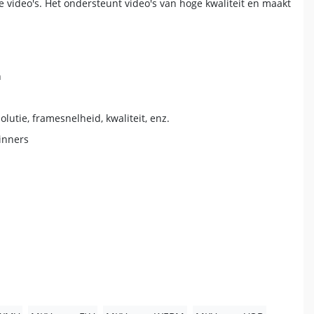
video's. Het ondersteunt video's van hoge kwaliteit en maakt
n
utie, framesnelheid, kwaliteit, enz.
ginners