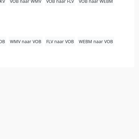
KV
VOB naar WMV
VOB naar FLV
VOB naar WEBM
OB
WMV naar VOB
FLV naar VOB
WEBM naar VOB