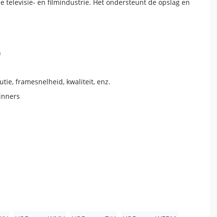
e televisie- en filmindustrie. Het ondersteunt de opslag en
n
ie, framesnelheid, kwaliteit, enz.
ginners