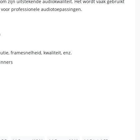
 zijn uitstekende audiokwaliteit. Het wordt vaak gebruikt
t voor professionele audiotoepassingen.
n
tie, framesnelheid, kwaliteit, enz.
ginners