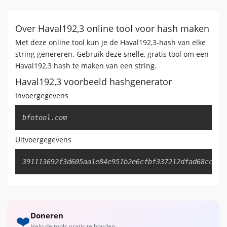
Over Haval192,3 online tool voor hash maken
Met deze online tool kun je de Haval192,3-hash van elke
string genereren. Gebruik deze snelle, gratis tool om een ​​
Haval192,3 hash te maken van een string.
Haval192,3 voorbeeld hashgenerator
Invoergegevens
Copy
bfotool.com
Uitvoergegevens
Copy
391113692f3d605aa1e84e951b2e6cfbf337212dfad68cc0
Doneren
❤️
Help de tools gratis te houden