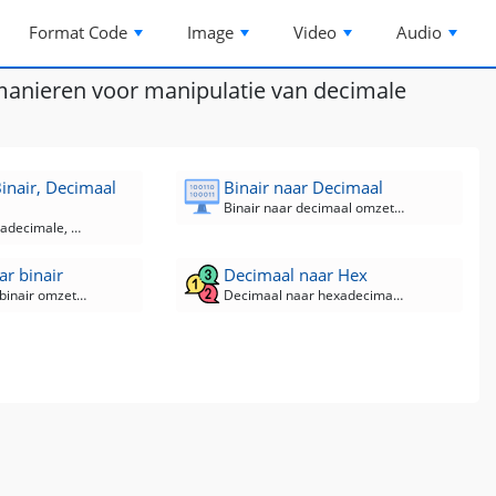
Format Code
Image
Video
Audio
 manieren voor manipulatie van decimale
Binair, Decimaal
Binair naar Decimaal
Binair naar decimaal omzetter
ASCII-tekst, hexadecimale, binaire, decimale converter
r binair
Decimaal naar Hex
Decimaal naar binair omzetter
Decimaal naar hexadecimaal omzetter