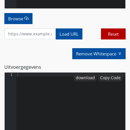
Browse
Load URL
Reset
Remove Whitespace
Uitvoergegevens
1
download
Copy Code