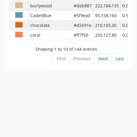
burlywood
#deb887
222,184,135
0.0939
CadetBlue
#5f9ea0
95,158,160
0.5051
chocolate
#d2691e
210,105,30
0.0694
coral
#ff7f50
255,127,80
0.0448
Showing 1 to 10 of 144 entries
First
Previous
Next
Last