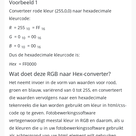
Voorbeeld 1
Converteer rode kleur (255,0,0) naar hexadecimale
kleurcode:
R
= 255
= FF
10
16
G
= 0
= 00
10
16
B
= 0
= 00
10
16
Dus de hexadecimale kleurcode is:
Hex
= FF0000
Wat doet deze RGB naar Hex-converter?
Het neemt invoer in de vorm van waarden voor rood,
groen en blauw, variërend van 0 tot 255, en converteert
die waarden vervolgens naar een hexadecimale
tekenreeks die kan worden gebruikt om kleur in html/css-
code op te geven. Fotobewerkingssoftware
vertegenwoordigt meestal kleur in RGB en daarom, als u
de kleuren die u in uw fotobewerkingssoftware gebruikt
als achtergrond van uw html-element wilt gebruiken,