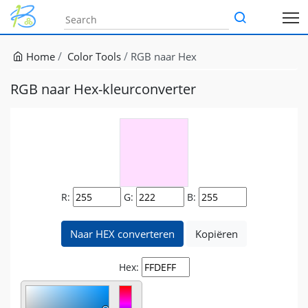
Home
Color Tools
RGB naar Hex
RGB naar Hex-kleurconverter
R:
G:
B:
Naar HEX converteren
Kopiëren
Hex: