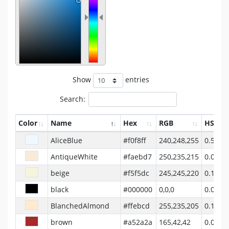
#
Show
entries
Search:
Color
Name
Hex
RGB
HSV
AliceBlue
#f0f8ff
240,248,255
0.5778
AntiqueWhite
#faebd7
250,235,215
0.0952
beige
#f5f5dc
245,245,220
0.1667
black
#000000
0,0,0
0.0000
BlanchedAlmond
#ffebcd
255,235,205
0.1000
brown
#a52a2a
165,42,42
0.0000