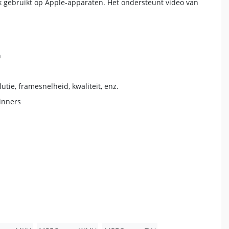
 gebruikt op Apple-apparaten. Het ondersteunt video van
n
tie, framesnelheid, kwaliteit, enz.
ginners