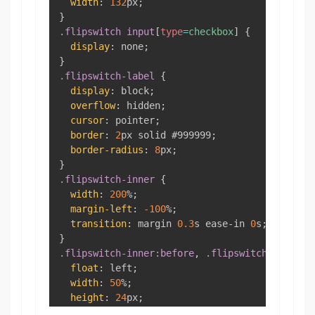
width
:
132
px
;
}
.flipswitch
 input
[
type
=
checkbox
]
{
display
:
 none
;
}
.flipswitch-label
{
display
:
 block
;
overflow
:
 hidden
;
cursor
:
 pointer
;
border
:
2
px
 solid 
#999999
;
border-radius
:
8
px
;
}
.flipswitch-inner
{
width
:
200
%
;
margin-left
:
-100
%
;
transition
:
 margin 
0.3
s
 ease-in 
0
s
;
}
.flipswitch-inner
:before
,
.flipswitch-inner
:a
float
:
 left
;
width
:
50
%
;
height
:
24
px
;
padding
:
0
;