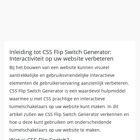
width
:
38
px
;
margin
:
-7
px
;
background
:
#FFFFFF
;
border
:
2
px
 solid 
#999999
;
border-radius
:
8
px
;
position
:
 absolute
;
top
:
0
;
bottom
:
0
;
Inleiding tot CSS Flip Switch Generator:
right
:
106
px
;
Interactiviteit op uw website verbeteren
transition
:
 all 
0.3
s
 ease-in 
0
s
;
Bij het bouwen van een website kunnen visueel
}
aantrekkelijke en gebruiksvriendelijke interactieve
.flipswitch-cb
:checked
+
.flipswitch-label
.f
margin-left
:
0
;
elementen de gebruikerservaring aanzienlijk verbeteren.
}
CSS Flip Switch Generator is een waardevol hulpmiddel
.flipswitch-cb
:checked
+
.flipswitch-label
.f
waarmee u met CSS prachtige en interactieve
right
:
0
;
tuimelschakelaars op uw website kunt maken. In dit
}
artikel zullen we CSS Flip Switch Generator verkennen en
hoe u deze kunt gebruiken om onderscheidende
tuimelschakelaars op uw website te maken.
Wat is CSS Flip Switch?