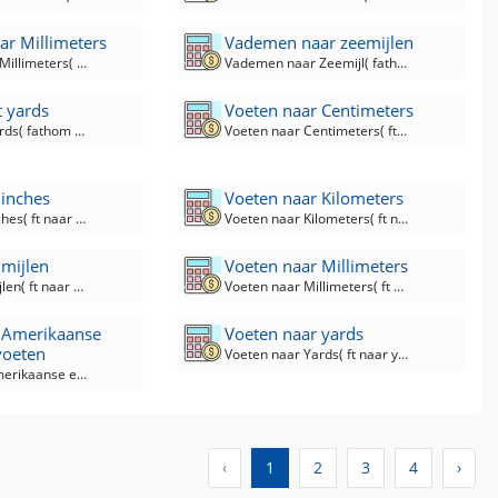
r Millimeters
Vademen naar zeemijlen
Vademen naar Millimeters( fathom naar mm ) Converter
Vademen naar Zeemijl( fathom naar nMi) Converter
 yards
Voeten naar Centimeters
Vadem naar Yards( fathom naar yd ) Converter
Voeten naar Centimeters( ft naar cm ) Converter
 inches
Voeten naar Kilometers
Voeten naar inches( ft naar in ) Converter
Voeten naar Kilometers( ft naar km ) Converter
 mijlen
Voeten naar Millimeters
Voeten naar Mijlen( ft naar mi ) Converter
Voeten naar Millimeters( ft naar mm ) Converter
 Amerikaanse
Voeten naar yards
voeten
Voeten naar Yards( ft naar yd ) Converter
Voeten naar Amerikaanse enquête Voeten( ft naar ft-us ) Converter
‹
1
2
3
4
›