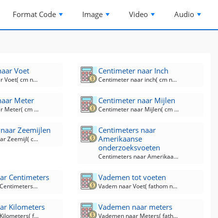
Format Code
Image
Video
Audio
naar Voet
Centimeter naar Inch
Centimeter naar Voet( cm naar ft ) Converter
Centimeter naar inch( cm naar in ) converter
naar Meter
Centimeter naar Mijlen
Centimeter naar Meter( cm naar m ) Converter
Centimeter naar Mijlen( cm naar mi ) Converter
 naar Zeemijlen
Centimeters naar
Amerikaanse
Centimeters naar Zeemijl( cm naar nMi) Converter
onderzoeksvoeten
Centimeters naar Amerikaanse enquêtevoeten( cm naar ft-us ) Converter
r Centimeters
Vademen tot voeten
Vademen naar Centimeters( fathom naar cm ) Converter
Vadem naar Voet( fathom naar ft ) Converter
r Kilometers
Vademen naar meters
Vademen naar Kilometers( fathom naar km ) Converter
Vademen naar Meters( fathom naar m ) Converter