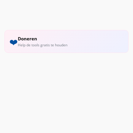
Doneren
❤️
Help de tools gratis te houden