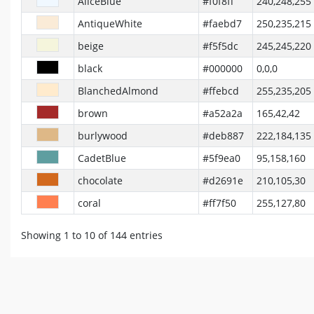
AliceBlue
#f0f8ff
240,248,255
AntiqueWhite
#faebd7
250,235,215
beige
#f5f5dc
245,245,220
black
#000000
0,0,0
BlanchedAlmond
#ffebcd
255,235,205
brown
#a52a2a
165,42,42
burlywood
#deb887
222,184,135
CadetBlue
#5f9ea0
95,158,160
chocolate
#d2691e
210,105,30
coral
#ff7f50
255,127,80
Showing 1 to 10 of 144 entries