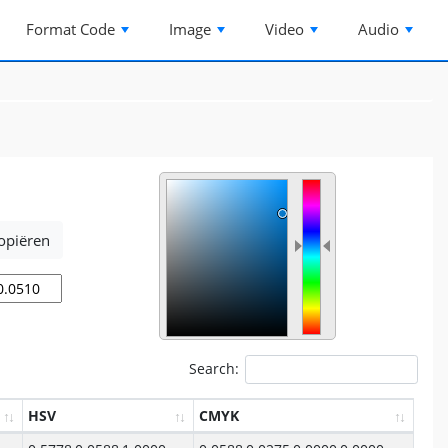
Format Code
Image
Video
Audio
opiëren
#
Search:
HSV
CMYK