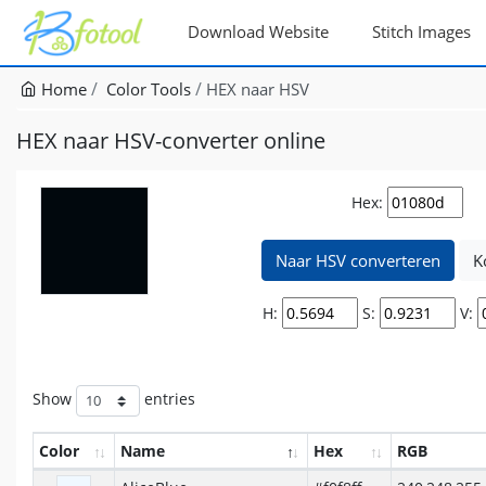
Download Website
Stitch Images
Home
Color Tools
HEX naar HSV
HEX naar HSV-converter online
Hex:
Naar HSV converteren
K
H:
S:
V:
Show
entries
Color
Name
Hex
RGB