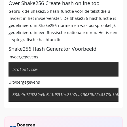
Over Shake256 Create hash online tool
Gebruik de Shake256 hash-functie voor de tekst die u
invoert in het invoervenster. De Shake256-hashfunctie is
gedefinieerd in Shake256-normen en was oorspronkelijk
gedefinieerd in een Russische nationale norm. Het is een
cryptografische hashfunctie.
Shake256 Hash Generator Voorbeeld
Invoergegevens
Copy
bfotool.com
Uitvoergegevens
Copy
388b9c750789d5e8f3d851bc2fb7ca15085b25c8373efbb073
Doneren