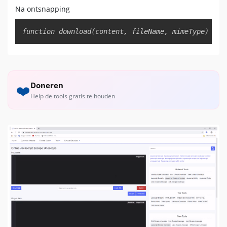
Na ontsnapping
Copy
function download(content, fileName, mimeType) {\r
Doneren
❤️
Help de tools gratis te houden