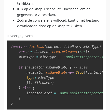
te klikken.
Klik op de knop 'Escape' of 'Unescape' om de
gegevens te verwerken.
Zodra de conversie is voltooid, kunt u het bestand
downloaden door op de knop te klikken.
Invoergegevens
Copy
function
download
(
content
,
 fileName
,
 mimeType
)
{
var
 a 
=
 document
.
createElement
(
'a'
)
;
    mimeType 
=
 mimeType 
||
'application/octet-stre
if
(
navigator
.
msSaveBlob
)
{
// IE10
        navigator
.
msSaveBlob
(
new
Blob
(
[
content
]
,
{
type
:
 mimeType

}
)
,
 fileName
)
;
}
else
{
        location
.
href 
=
'data:application/octet-st
}
}