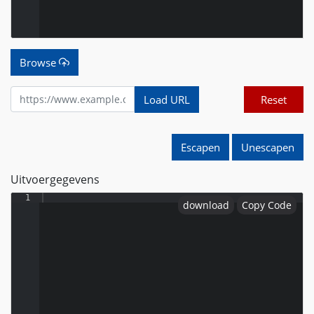
Browse
Load URL
Reset
Escapen
Unescapen
Uitvoergegevens
1
download
Copy Code