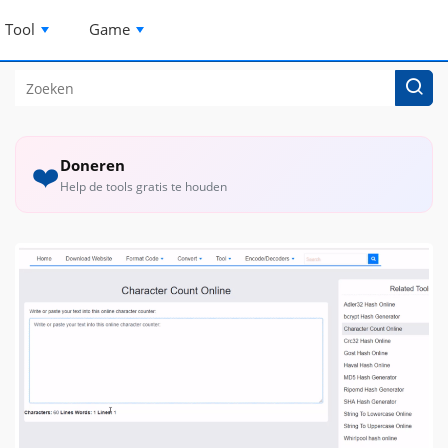
Tool
Game
Doneren
❤️
Help de tools gratis te houden