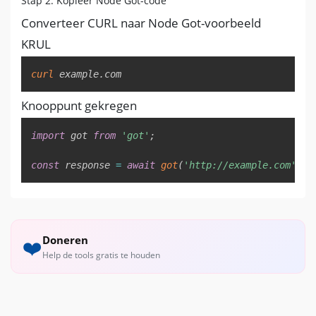
Stap 2: Kopieer Node Got-code
Converteer CURL naar Node Got-voorbeeld
KRUL
Copy
curl
 example.com
Knooppunt gekregen
Copy
import
 got 
from
'got'
;
const
 response 
=
await
got
(
'http://example.com'
)
;
Doneren
❤️
Help de tools gratis te houden