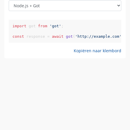
import
 got 
from
'got'
;

const
 response = 
await
got
(
'http://example.com'
);
Kopiëren naar klembord