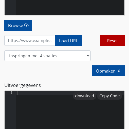
Browse
Load URL
Reset
Opmaken
Uitvoergegevens
1
download
Copy Code