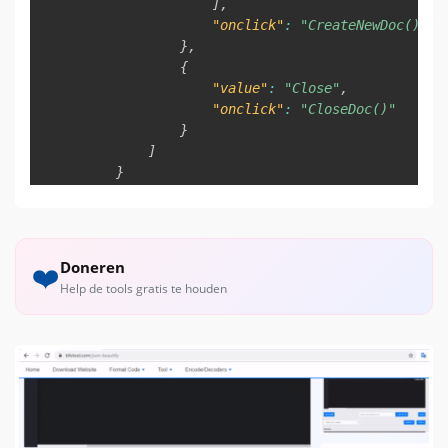
]
,
"onclick"
:
"CreateNewDoc()"
}
,
{
"value"
:
"Close"
,
"onclick"
:
"CloseDoc()"
}
]
}
}
}
Doneren
❤️
Help de tools gratis te houden