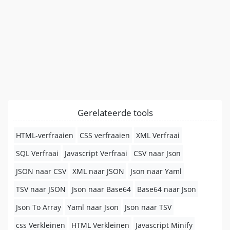
Gerelateerde tools
HTML-verfraaien
CSS verfraaien
XML Verfraai
SQL Verfraai
Javascript Verfraai
CSV naar Json
JSON naar CSV
XML naar JSON
Json naar Yaml
TSV naar JSON
Json naar Base64
Base64 naar Json
Json To Array
Yaml naar Json
Json naar TSV
css Verkleinen
HTML Verkleinen
Javascript Minify