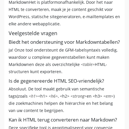
MarkdownHet is platformonafhankelijk. Door het naar
HTML te converteren, maak je je content geschikt voor
WordPress, statische sitegeneratoren, e-mailtemplates en
elke andere webapplicatie.
Veelgestelde vragen
Biedt het ondersteuning voor Markdowntabellen?
Ja! Onze tool ondersteunt de GFM-tabelsyntaxis volledig,
waardoor u complexe gegevenstabellen kunt maken
Markdownen deze als overzichtelijke
<table>
HTML-
structuren kunt exporteren.
Is de gegenereerde HTML SEO-vriendelijk?
Absoluut. De tool maakt gebruik van semantische
tags(zoals
<h1>
<h1>
<h6>
, <h2>
<strong>
en <h3>
<em>
)
die zoekmachines helpen de hiërarchie en het belang
van uw content te begrijpen.
Kan ik HTML terug converteren naar Markdown?
Deze specifieke tool is geoptimaliseerd voor conversie