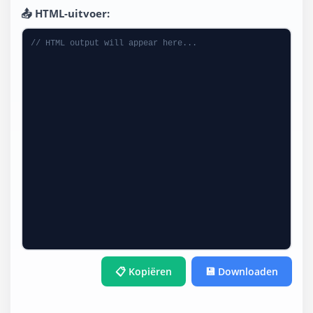
📤 HTML-uitvoer:
// HTML output will appear here...
📋 Kopiëren
💾 Downloaden