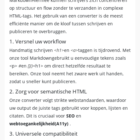
MarkdownHiermee kunnen schrijvers zich concentreren
op structuur en flow zonder te verzanden in complexe
HTML-tags. Het gebruik van een converter is de meest
efficiënte manier om de kloof tussen schrijven en
publiceren te overbruggen.
1. Versnel uw workflow
Handmatig schrijven
<h1>
en
<a>
taggen is tijdrovend. Met
onze tool Markdowngebruikt u eenvoudige tekens zoals
<p>
#
en
[]()
<h1> om direct hetzelfde resultaat te
bereiken. Onze tool neemt het zware werk uit handen,
zodat u sneller kunt publiceren.
2. Zorg voor semantische HTML
Onze converter volgt strikte webstandaarden, waardoor
uw output de juiste tags gebruikt voor koppen, lijsten en
citaten. Dit is cruciaal voor
SEO
en
webtoegankelijkheid(A11y)
.
3. Universele compatibiliteit