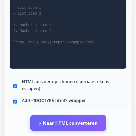
HTML-uitvoer opschonen (speciale tekens
escapen)
Add <!DOCTYPE html> wrapper
⚡ Naar HTML converteren